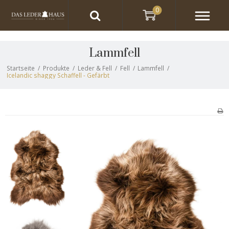
0
Lammfell
Startseite
/
Produkte
/
Leder & Fell
/
Fell
/
Lammfell
/
Icelandic shaggy Schaffell - Gefärbt