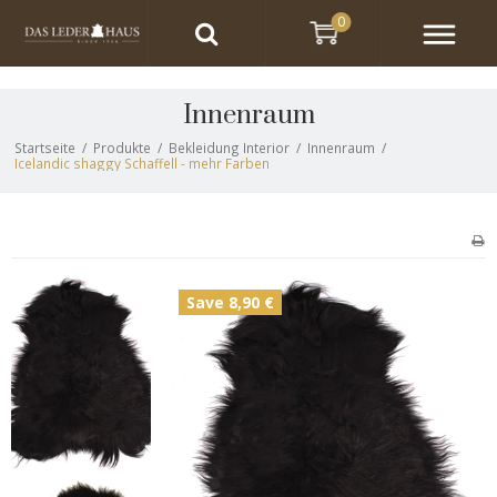
0
Innenraum
Startseite
/
Produkte
/
Bekleidung Interior
/
Innenraum
/
Icelandic shaggy Schaffell - mehr Farben
Save 8,90 €