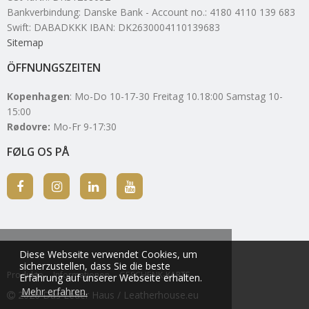
Bankverbindung
:
Danske Bank - Account no.: 4180 4110 139 683
Swift: DABADKKK IBAN: DK2630004110139683
Sitemap
ÖFFNUNGSZEITEN
Kopenhagen
: Mo-Do 10-17-30 Freitag 10.18:00 Samstag 10-
15:00
Rødovre:
Mo-Fr 9-17:30
FØLG OS PÅ
Diese Webseite verwendet Cookies, um
sicherzustellen, dass Sie die beste
Produkte
Informationen
GESCHENK-KARTE
Erfahrung auf unserer Webseite erhalten.
Mehr erfahren.
2026 Das Leder Haus / Leatherhouse.eu