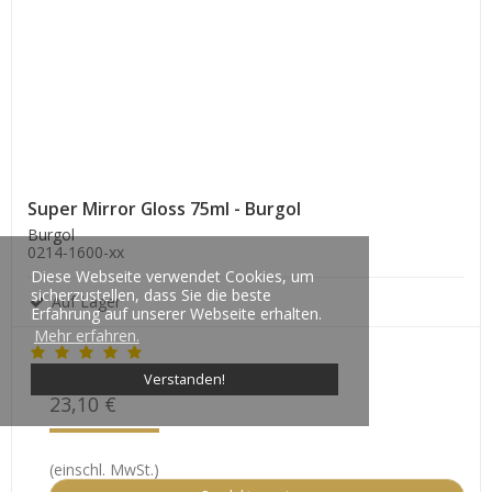
Super Mirror Gloss 75ml - Burgol
Burgol
0214-1600-xx
Diese Webseite verwendet Cookies, um
sicherzustellen, dass Sie die beste
Auf Lager
Erfahrung auf unserer Webseite erhalten.
Mehr erfahren.
Verstanden!
23,10 €
(einschl. MwSt.)