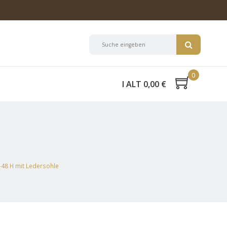
0
I ALT 0,00 €
-48 H mit Ledersohle