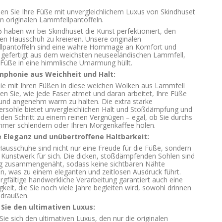
n Sie Ihre Füße mit unvergleichlichem Luxus von Skindhuset
n originalen Lammfellpantoffeln.
6 haben wir bei Skindhuset die Kunst perfektioniert, den
ven Hausschuh zu kreieren. Unsere originalen
lpantoffeln sind eine wahre Hommage an Komfort und
 gefertigt aus dem weichsten neuseeländischen Lammfell,
 Füße in eine himmlische Umarmung hüllt.
mphonie aus Weichheit und Halt:
Sie mit Ihren Füßen in diese weichen Wolken aus Lammfell
en Sie, wie jede Faser atmet und daran arbeitet, Ihre Füße
und angenehm warm zu halten. Die extra starke
ersohle bietet unvergleichlichen Halt und Stoßdämpfung und
den Schritt zu einem reinen Vergnügen – egal, ob Sie durchs
mer schlendern oder Ihren Morgenkaffee holen.
e Eleganz und unübertroffene Haltbarkeit:
ausschuhe sind nicht nur eine Freude für die Füße, sondern
 Kunstwerk für sich. Die dicken, stoßdämpfenden Sohlen sind
ig zusammengenäht, sodass keine sichtbaren Nähte
n, was zu einem eleganten und zeitlosen Ausdruck führt.
rgfältige handwerkliche Verarbeitung garantiert auch eine
gkeit, die Sie noch viele Jahre begleiten wird, sowohl drinnen
 draußen.
 Sie den ultimativen Luxus:
ie sich den ultimativen Luxus, den nur die originalen