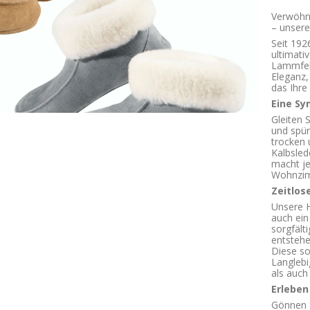
Verwöhne
– unsere
Seit 192
ultimati
Lammfel
Eleganz,
das Ihre
Eine Sy
Gleiten 
und spür
trocken 
Kalbsled
macht je
Wohnzim
Zeitlos
Unsere H
auch ein
sorgfält
entstehe
Diese so
Langlebi
als auch
Erleben
Gönnen S