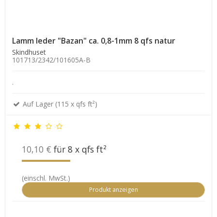
Lamm leder "Bazan" ca. 0,8-1mm 8 qfs natur
Skindhuset
101713/2342/101605A-B
.
Auf Lager (115 x qfs ft²)
10,10 €
für 8 x qfs ft²
(einschl. MwSt.)
Produkt anzeigen