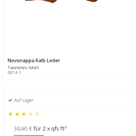
Novonappa Kalb Leder
Tanneries HAAS
0814-1
.
Auf Lager
34,60 €
für 2 x qfs ft²