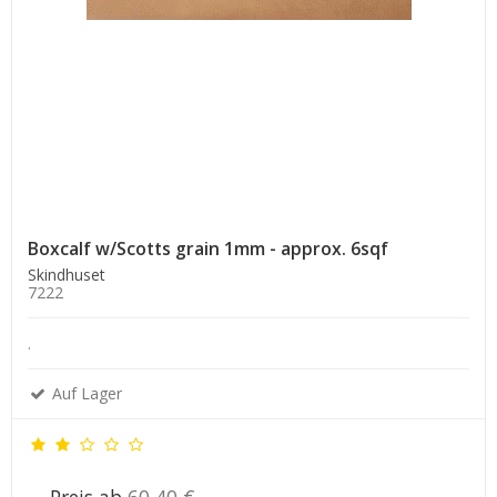
Boxcalf w/Scotts grain 1mm - approx. 6sqf
Skindhuset
7222
.
Auf Lager
Preis ab
60,40 €