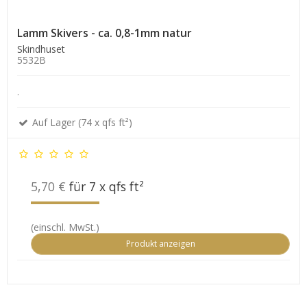
Lamm Skivers - ca. 0,8-1mm natur
Skindhuset
5532B
.
Auf Lager (74 x qfs ft²)
5,70 €
für 7 x qfs ft²
(einschl. MwSt.)
Produkt anzeigen