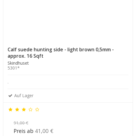
Calf suede hunting side - light brown 0,5mm -
approx. 16 Sqft
Skindhuset
5301*
.
Auf Lager
91,00 €
Preis ab
41,00 €