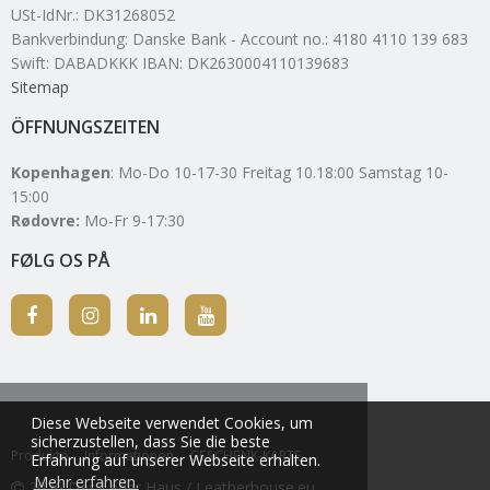
USt-IdNr.
:
DK31268052
Bankverbindung
:
Danske Bank - Account no.: 4180 4110 139 683
Swift: DABADKKK IBAN: DK2630004110139683
Sitemap
ÖFFNUNGSZEITEN
Kopenhagen
: Mo-Do 10-17-30 Freitag 10.18:00 Samstag 10-
15:00
Rødovre:
Mo-Fr 9-17:30
FØLG OS PÅ
Diese Webseite verwendet Cookies, um
sicherzustellen, dass Sie die beste
Produkte
Informationen
GESCHENK-KARTE
Erfahrung auf unserer Webseite erhalten.
Mehr erfahren.
2026 Das Leder Haus / Leatherhouse.eu