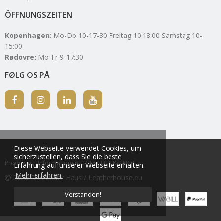
ÖFFNUNGSZEITEN
Kopenhagen
: Mo-Do 10-17-30 Freitag 10.18:00 Samstag 10-
15:00
Rødovre:
Mo-Fr 9-17:30
FØLG OS PÅ
Diese Webseite verwendet Cookies, um
sicherzustellen, dass Sie die beste
Produkte
Informationen
GESCHENK-KARTE
Erfahrung auf unserer Webseite erhalten.
Mehr erfahren.
2026 Das Leder Haus / Leatherhouse.eu
Verstanden!