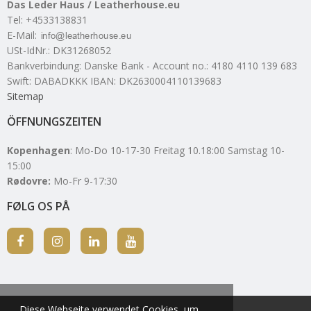
Das Leder Haus / Leatherhouse.eu
Tel
:
+4533138831
E-Mail
:
USt-IdNr.
:
DK31268052
Bankverbindung
:
Danske Bank - Account no.: 4180 4110 139 683
Swift: DABADKKK IBAN: DK2630004110139683
Sitemap
ÖFFNUNGSZEITEN
Kopenhagen
: Mo-Do 10-17-30 Freitag 10.18:00 Samstag 10-
15:00
Rødovre:
Mo-Fr 9-17:30
FØLG OS PÅ
Diese Webseite verwendet Cookies, um