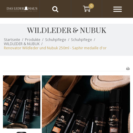
0
WILDLEDER & NUBUK
Startseite
/
Produkte
/
Schuhpflege
/
Schuhpflege
/
WILDLEDER & NUBUK
/
Renovator Wildleder und Nubuk 250ml - Saphir medaille d'or