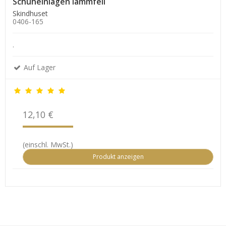
Schuheinlagen lammfell
Skindhuset
0406-165
.
Auf Lager
12,10 €
(einschl. MwSt.)
Produkt anzeigen