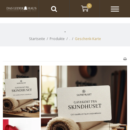
0
.
Startseite
/
Produkte
/
.
/
Geschenk-Karte