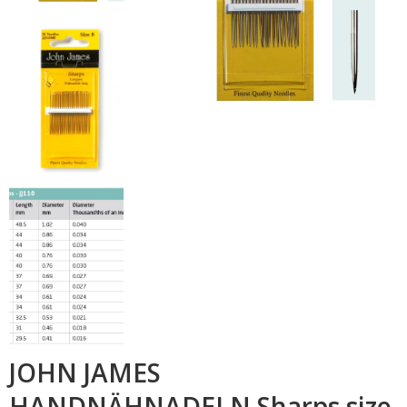
JOHN JAMES
HANDNÄHNADELN Sharps size