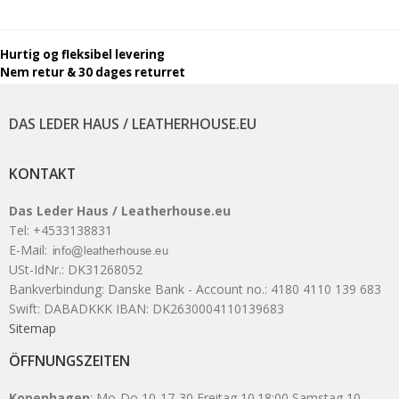
Hurtig og fleksibel levering
Nem retur & 30 dages returret
DAS LEDER HAUS / LEATHERHOUSE.EU
KONTAKT
Das Leder Haus / Leatherhouse.eu
Tel
:
+4533138831
E-Mail
:
USt-IdNr.
:
DK31268052
Bankverbindung
:
Danske Bank - Account no.: 4180 4110 139 683
Swift: DABADKKK IBAN: DK2630004110139683
Sitemap
ÖFFNUNGSZEITEN
Kopenhagen
: Mo-Do 10-17-30 Freitag 10.18:00 Samstag 10-