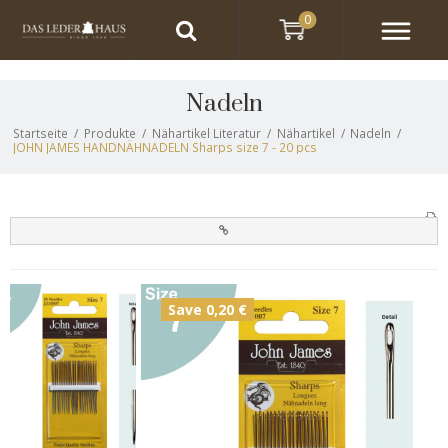
0
Nadeln
Startseite
/
Produkte
/
Nähartikel Literatur
/
Nähartikel
/
Nadeln
/
JOHN JAMES HANDNÄHNADELN Sharps size 7 - 20 pcs
Save 0,20 €