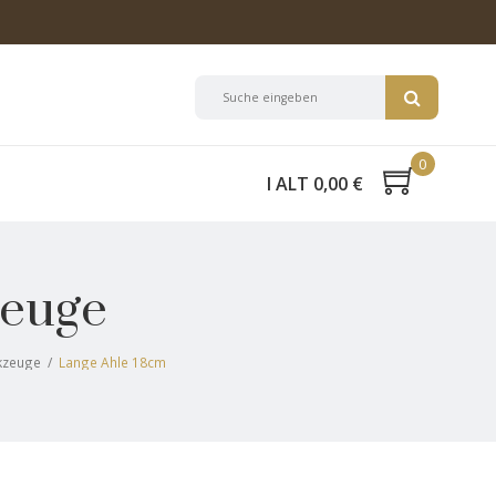
0
I ALT 0,00 €
zeuge
kzeuge
/
Lange Ahle 18cm