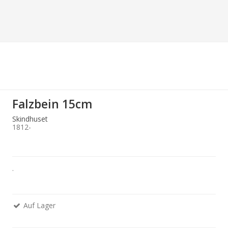
Falzbein 15cm
Skindhuset
1812-
.
Auf Lager