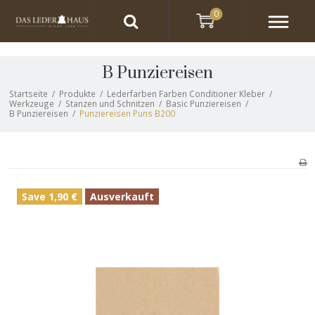
0
B Punziereisen
Startseite
/
Produkte
/
Lederfarben Farben Conditioner Kleber
/
Werkzeuge
/
Stanzen und Schnitzen
/
Basic Punziereisen
/
B Punziereisen
/
Punziereisen Puns B200
Save 1,90 €
Ausverkauft