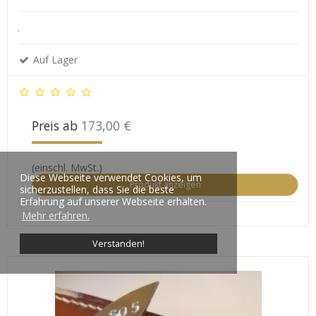
.
Auf Lager
Preis ab
173,00 €
(einschl. MwSt.)
Diese Webseite verwendet Cookies, um
Produkt anzeigen
sicherzustellen, dass Sie die beste
Erfahrung auf unserer Webseite erhalten.
Mehr erfahren.
Verstanden!