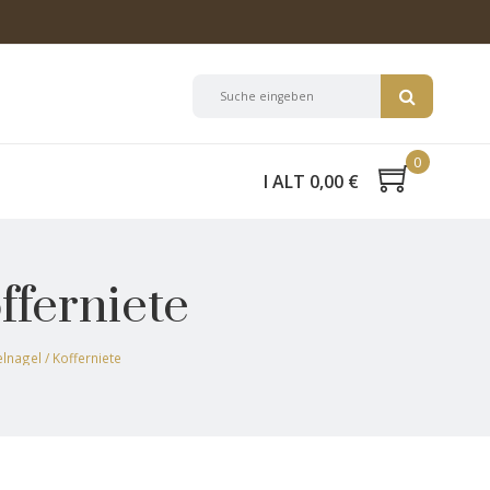
0
I ALT 0,00 €
fferniete
lnagel / Kofferniete